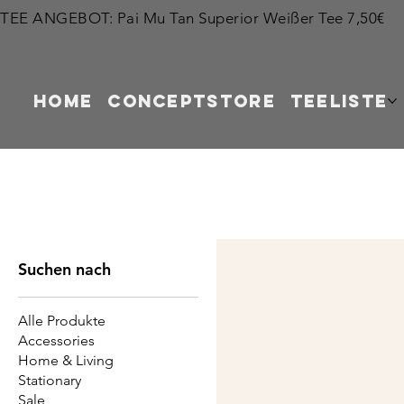
TEE ANGEBOT: Pai Mu Tan Superior Weißer Tee 7,50€          
HOME
CONCEPTSTORE
TEELISTE
Suchen nach
Alle Produkte
Accessories
Home & Living
Stationary
Sale